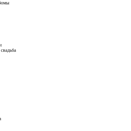
ьбомы
и
 свадьба
а