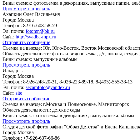
Виды съемок:
фотосъемка в декорациях, выпускные папки, ал
Просмотреть профиль
Ахапкин Олег Васильевич
Город:
Москва
Телефон:
8-916-608-58-59
Эл. почта:
fotomn@bk.ru
Сайт:
http://svadba-mpx.ru
Отправить сообщение
Съемка на выезде:
Юг, Юго-Восток, Восток Московской област
Область деятельности:
фото- и видеосъемка, д/с, школы, студия,
Виды съемок:
выпускные альбомы
Просмотреть профиль
Ильдар . .
Город:
Москва
Телефон:
8-926-248-20-31, 8-926-223-89-18, 8-(495)-555-38-13
Эл. почта:
sezamfoto@yandex.ru
Сайт:
site
Отправить сообщение
Съемка на выезде:
г.Москва и Подмосковье, Магнитогорск
Область деятельности:
детские сады
Виды съемок:
фотосъемка в декорациях, выпускные альбомы
Просмотреть профиль
Студия детской фотографии "Образ Детства" и Елена Канышев
Город:
Москва
Телефон:
+7-926-637-66-86