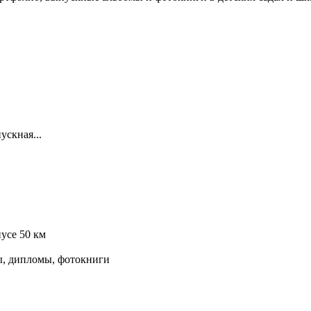
ускная...
иусе 50 км
ы, дипломы, фотокниги