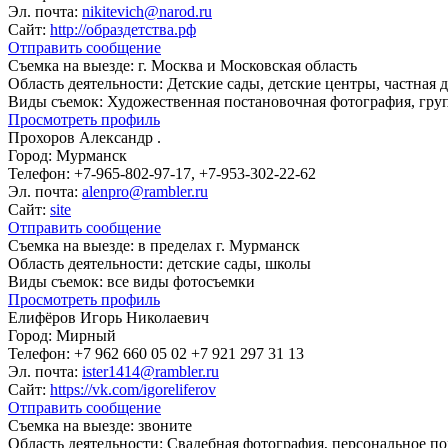
Эл. почта:
nikitevich@narod.ru
Сайт:
http://образдетства.рф
Отправить сообщение
Съемка на выезде:
г. Москва и Московская область
Область деятельности:
Детские сады, детские центры, частная 
Виды съемок:
Художественная постановочная фотография, гру
Просмотреть профиль
Прохоров Александр .
Город:
Мурманск
Телефон:
+7-965-802-97-17, +7-953-302-22-62
Эл. почта:
alenpro@rambler.ru
Сайт:
site
Отправить сообщение
Съемка на выезде:
в пределах г. Мурманск
Область деятельности:
детские сады, школы
Виды съемок:
все виды фотосъемки
Просмотреть профиль
Елифёров Игорь Николаевич
Город:
Мирный
Телефон:
+7 962 660 05 02 +7 921 297 31 13
Эл. почта:
ister1414@rambler.ru
Сайт:
https://vk.com/igoreliferov
Отправить сообщение
Съемка на выезде:
звоните
Область деятельности:
Свадебная фотография, персональное по