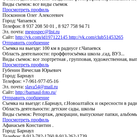
Виды съемок:
все виды съемок
Просмотреть профиль
Посконнов Олег Алексеевич
Город:
Чапаевск
Телефон:
8 937 208 50 01 , 8 927 758 94 71
Эл. почта:
megospec@list.ru
Сайт:
http://vk.com/id197122145 http://vk.com/club51453265
Отправить сообщение
Съемка на выезде:
100 км в радиусе г.Чапаевск
Область деятельности:
проффотосъёмка школа ,сад, ВУЗ...
Виды съемок:
все :портретная , групповая, художественная, вып
Просмотреть профиль
Губенин Вячеслав Юрьевич
Город:
Барнаул
Телефон:
+7-961-977-05-16
Эл. почта:
slava54@mail.ru
Сайт:
http://barnaul-foto.ru/
Отправить сообщение
Съемка на выезде:
г.Барнаул, г.Новоалтайск и окресности в рад
Область деятельности:
детские сады, школы
Виды съемок:
Репортаж, декорации, выпускные папки, альбом
Просмотреть профиль
Афанасьев Константин .
Город:
Барнаул
Телефон:
8-913-782-1760 8-913-262-1739