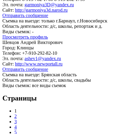
Эл. почта:
garmoniya3D@yandex.ru
Сайт:
http://garmoniya3d.narod.ru
Отправить сообщение
Съемка на выезде:
только г.Барнаул, г.Новосибирск
Область деятельности:
д/с, школы, репортаж и д.
Виды съемок:
-
Просмотреть профиль
Шевцов Андрей Викторович
Город:
Клинцы
Телефон:
+7-910-292-82-10
Эл. почта:
ashev1@yandex.ru
Сайт:
http://www.newportall.ru
Отправить сообщение
Съемка на выезде:
Брянская область
Область деятельности:
д/с, школы, свадьбы
Виды съемок:
все виды съемок
Страницы
1
2
3
4
5